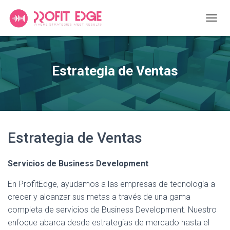
C
A
M
B
I
Estrategia de Ventas
A
R
M
O
D
O
D
Estrategia de Ventas
E
N
A
Servicios de Business Development
V
E
En ProfitEdge, ayudamos a las empresas de tecnología a
G
crecer y alcanzar sus metas a través de una gama
A
completa de servicios de Business Development. Nuestro
C
I
enfoque abarca desde estrategias de mercado hasta el