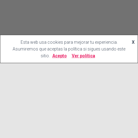
Esta web usa cookies para mejorar tu experiencia.
X
Asumiremos que aceptas la política si sigues usando este
sitio.
Acepto
Ver política
¿En que podemos ayudarte?